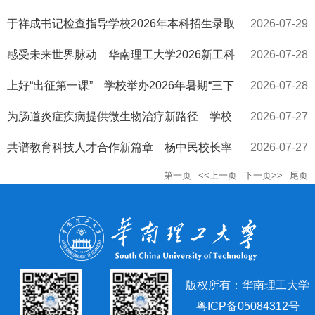
东广播电视台调研
于祥成书记检查指导学校2026年本科招生录取
2026-07-29
工作
感受未来世界脉动 华南理工大学2026新工科
2026-07-28
国际暑期学校闭幕
上好“出征第一课” 学校举办2026年暑期“三下
2026-07-28
乡”社会实践专题...
为肠道炎症疾病提供微生物治疗新路径 学校
2026-07-27
团队在全国大学生生物...
共谱教育科技人才合作新篇章 杨中民校长率
2026-07-27
第一页
<<上一页
下一页>>
尾页
团访问香港
版权所有：华南理工大学
粤ICP备05084312号