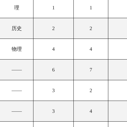
理
1
1
历史
2
2
物理
4
4
——
6
7
——
3
2
——
3
4