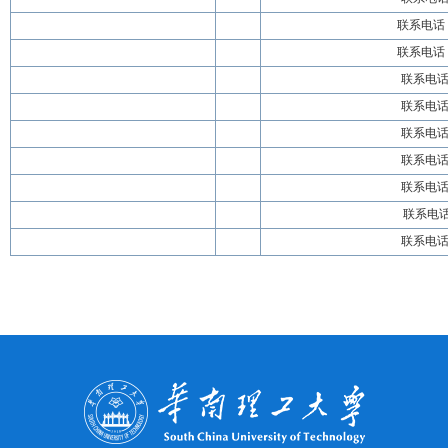
联系电话：
联系电话：
联系电话：
联系电话：
联系电话：
联系电话：
联系电话：
联系电话
联系电话：