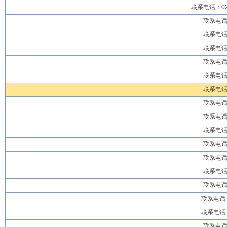
联系电话：02
联系电话：
联系电话：
联系电话：
联系电话：
联系电话：
联系电话：
联系电话：
联系电话：
联系电话：
联系电话：
联系电话：
联系电话：
联系电话：
联系电话：
联系电话：
联系电话：