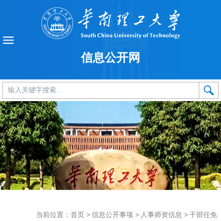
信息公开网
当前位置：
首页
>
信息公开事项
>
人事师资信息
>
干部任免